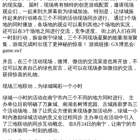
的现实版。 届时，现场将有独特的创意游戏配置，邀请现场
观众们，一起来到大屏幕前为绿城加油。 特别是，让绿城振
作起来的行动将在三个不同的活动现场同步进行。 通过3个场
地的同时播放，各场地的观众可以看到其他2个场地的实况，
还可以在3个场地之间进行交流，竞争进度。 街上的人们在同
一时刻行动，振奋南宁绿城，三个不同现场凝聚的能量渐渐聚
集，游戏完成时出现了更神秘的惊喜！ 游戏链接: GX博览会/
game.swf
并且，在三个活动现场，微博、微信的交流渠道也将开放，不
仅可以发表自己的绿色宣言，还可以在现场参加微信的交流，
获得惊喜的礼物。
现场三地联动，为绿城喝彩一个小时
绿城一小时的活动在南宁市内三个不同的地方同时进行。 主
办单位目前明确了万象城、南湖名树博览园、古城路新梦岛三
个活动场地，除了让民众方便前来现场参加活动外，绿城一小
时内激励绿城活动的意义全过程同步 主办单位在活动中引入
了三地联动的同步互动概念。 在8月24日的南宁，让南宁的市
民们体验同一时刻的感动。