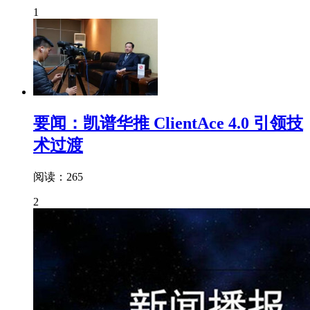
1
要闻：凯谱华推 ClientAce 4.0 引领技
术过渡
阅读：265
2