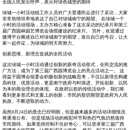
全国人民发出呼声，表示对绿色城堡的期待
绿城一小时活动组工作人员对广大普通民众进行了采访，大家
非常热情坦率地表达了自己对绿城南宁的期望。 在绿城一个
小时的活动现场，主办方精心准备了这次采访的纪录片和第三
届广西园林园艺博览会场馆建设的纪录片。 另外，欢迎通过
微博平台阐述自己对绿城南宁的期望，发出自己的号召，让大
家一起作证，为绿城的明天而努力。
创新思维、新理念造就的全民活动
这次绿城一小时活动通过创新的新奇活动形式，全民交流的推
广方法，成为了第三届广西园博览会上的亮点活动之一。 这
得益于园博会组委会积极创新的战略思考，不仅以新理念构建
高科技、优质活动，更是南宁政府与时俱进、开拓创新、以民
为本的商业理念的体现。 在政府以前的传统活动中，我们将
看到更多形式和文案上的创新，市民的殷切期望是政府为人民
执政、不断进取的动力。
虽然8月24日的悬念已经明朗，但是越来越多的活动详细情况
将逐渐公布。 但是现场活动的精彩环节和热烈气氛仍然值得
市民期待。 如果觉得控制不住好奇心，可以登录第三届广西