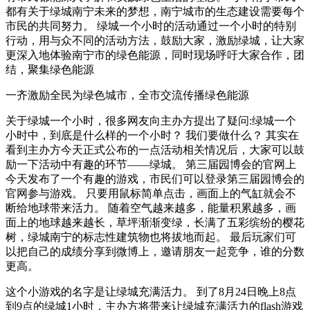
都有关于绿城南宁未来的梦想，南宁城市的生态建设需要每个
市民的共同努力。 绿城一个小时的活动通过一个小时的特别
行动，用与众不同的活动方法，鼓励大家，激励绿城，让大家
更深入地体验南宁市的绿色能源，同时现场呼吁大家合作，团
结，聚集绿色能源
一齐激励全民为绿色城市，全市交流传播绿色能源
关于绿城一个小时，很多网友向主办方提出了疑问:绿城一个
小时中，到底是什么样的一个小时？ 我们要做什么？ 其实在
看到主办方今天正式公布的一点活动相关情况后，大家可以鼓
励一下活动中有趣的环节——绿城。 第三届园博会的官网上
今天发布了一个有趣的游戏，市民们可以登录第三届园博会的
官网参与游戏。 只要用鼠标简单点击，画面上的气缸就会不
断给地球带来活力。 随着空气越来越多，能量积累越多，画
面上的地球越来越长，草坪渐渐变绿，长满了五彩缤纷的樱花
树，绿城南宁的标志性建筑物也将拔地而起。 最后玩家们可
以把自己的成绩分享到微博上，邀请朋友一起竞争，谁的分数
更高。
这个小游戏的名字是让绿城充满活力。 到了8月24日晚上8点
到9点的绿城1小时，主办方将带来让绿城充满活力的flash游戏