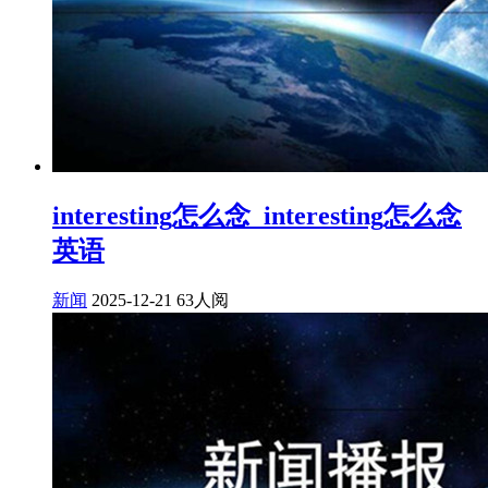
interesting怎么念_interesting怎么念
英语
新闻
2025-12-21
63人阅