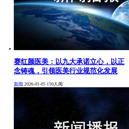
赛红颜医美：以九大承诺立心，以正
念铸魂，引领医美行业规范化发展
新闻
2026-01-05
150人阅