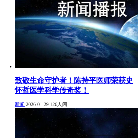
致敬生命守护者！陈持平医师荣获史
怀哲医学科学传奇奖！
新闻
2026-01-29
126人阅