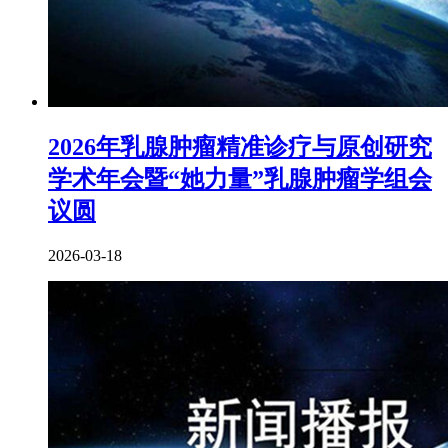
2026年乳腺肿瘤精准诊疗与原创研究
学术年会暨“她力量”乳腺肿瘤学组会
议圆
2026-03-18