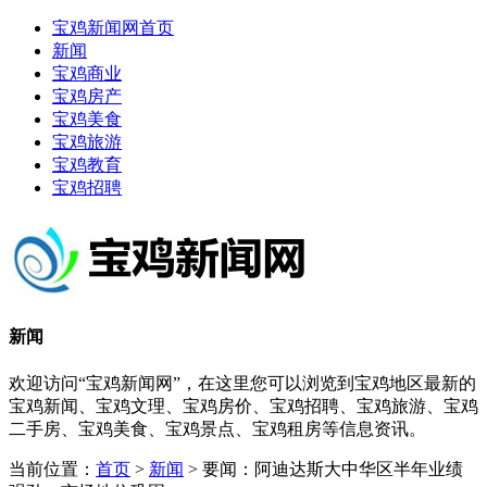
宝鸡新闻网首页
新闻
宝鸡商业
宝鸡房产
宝鸡美食
宝鸡旅游
宝鸡教育
宝鸡招聘
新闻
欢迎访问“宝鸡新闻网”，在这里您可以浏览到宝鸡地区最新的
宝鸡新闻、宝鸡文理、宝鸡房价、宝鸡招聘、宝鸡旅游、宝鸡
二手房、宝鸡美食、宝鸡景点、宝鸡租房等信息资讯。
当前位置：
首页
>
新闻
> 要闻：阿迪达斯大中华区半年业绩