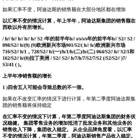
如果汇率不变，阿迪达斯的销售额在大部分地区都在增加
以汇率不变的情况计算，年上半年，阿迪达斯集团的销售额在
西欧以外有所增长。
/ h// h// h// h// h// S2 /年的前半年h// s/s/s/s年的前半年h// S2// S2 /
098/S2// h/(9) (9)欧洲新兴市场901/S2/( h// h/)欧洲新兴市场
716/S2// h/1，728/S2// h/(一)/h/1/h/(二)/h/(二) 064/S2// h// S2/1和
162/S2// h/(8)拉丁美洲 / S2// S2// h/7/h/7/S2/7/S2 (/S2/S2// )7/
S3/41 ( )。
上半年净销售额的增长
1 )四舍五入可能会导致总数的不一致。
如果在不改变汇率的情况下进行计算，
年第二季度阿迪达斯集
团的销售额将保持稳定
在汇率不变的情况下计算，年第二季度阿迪达斯集团的财务状
况稳健。 集团零售业务的增加抵消了批发业务和其他业务的
销售收入下降，集团收入稳定。 从企业品牌角度看，以汇率
不变的情况计算，年第二季度，阿迪达斯销售产品收入稳定。