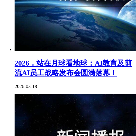
2026，站在月球看地球：AI教育及剪
流AI员工战略发布会圆满落幕！
2026-03-18