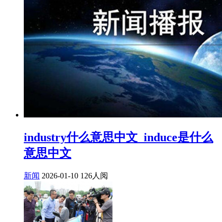
industry什么意思中文_induce是什么
意思中文
新闻
2026-01-10
126人阅