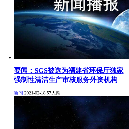
要闻：SGS被选为福建省环保厅独家
强制性清洁生产审核服务外资机构
新闻
2021-02-18
57人阅