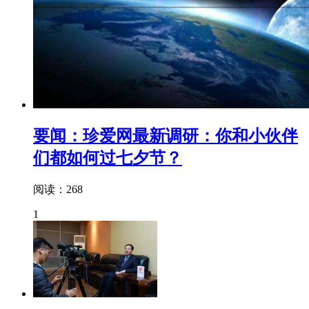
要闻：珍爱网最新调研：你和小伙伴
们都如何过七夕节？
阅读：268
1