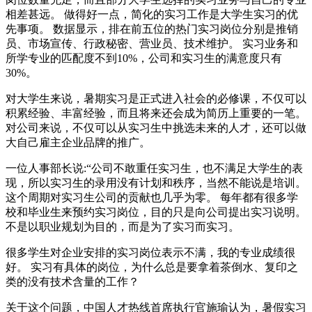
相差甚远。 做得好一点，简化的实习工作是大学生实习的优
先事项。 数据显示，排在前五位的热门实习岗位分别是推销
员、市场宣传、行政秘密、营业员、技术维护。 实习业务和
所学专业的匹配度不到10%，公司和实习生的满意度只有
30%。
对大学生来说，暑期实习是正式进入社会的必修课，不仅可以
积累经验、丰富经验，而且将来还会成为简历上重要的一笔。
对公司来说，不仅可以从实习生中挑选未来的人才，还可以做
大自己雇主企业品牌的推广。
一位人事部长说:“公司不敢重任实习生，也不满足大学生的表
现，所以实习生的录用没有计划和秩序，当然不能说是培训。
这个周期对实习生公司的贡献也几乎为零。 每年都有很多学
校和毕业生来预约实习岗位，目的只是向公司提出实习说明。
不是以职业规划为目的，而是为了实习而实习。
很多学生对企业安排的实习岗位表示不满，我的专业成绩很
好。 实习有具体的岗位，为什么总是要拿着茶倒水、复印之
类的没有技术含量的工作？
关于这个问题，中国人才热线首席执行官施瑜认为，暑假实习