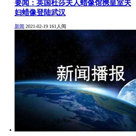
要闻：英国杜莎夫人蜡像馆携皇室夫
妇蜡像登陆武汉
新闻
2021-02-19
161人阅