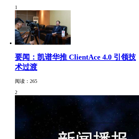
1
要闻：凯谱华推 ClientAce 4.0 引领技
术过渡
阅读：265
2