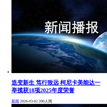
迭变新生 笃行致远 柯尼卡美能达一
举揽获18项2025年度荣誉
新闻
2026-03-02
200人阅