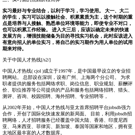
实习最好与专业结合，以利于学习，学习使用。 大一、大二
的学生，实习可以以接触社会、积累素质为主，这个时期的重
点是培养与人接触、熟悉单位环境等能力，即使专业不对口，
也可以积累工作经验。 进入大三后，应该以确定未来的快速
发展方向，增强技能储备为目的寻找实习机会，此时应该进入
有意向招人的单位实习，将自己的实习期作为用人单位的试用
期来对待。
关于中国人才热线[/s2/]
中国人才热线( cjol )成立于1997年，是中国最早设立的专业招
聘网站。 总部设在深圳，设有广州、上海两个分公司。 为求
职者提供的服务包括网络求职、岗位信息、职业规划、薪酬评
价、职位推荐等公司提供的产品和服务包括网络招聘、猎头、
测评、咨询、校园招聘、海外招聘、专业招聘等，
从2002年开始，中国人才热线与亚太首席招聘平台jobsdb强力
合作，开创了国际化快速发展的新局面。 目前，利用jobsdb招
聘网络，人才招聘服务已经覆盖中国大陆、香港、印度尼西
亚、马来西亚、菲律宾、新加坡、泰国等国家和地区，拥有亚
太地区最丰富的人才数据库。