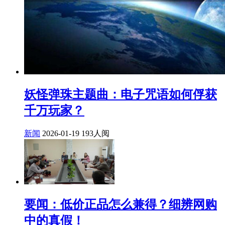
妖怪弹珠主题曲：电子咒语如何俘获
千万玩家？
新闻
2026-01-19
193人阅
要闻：低价正品怎么兼得？细辨网购
中的真假！