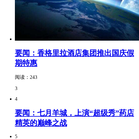
要闻：香格里拉酒店集团推出国庆假
期特惠
阅读：243
3
4
要闻：七月羊城，上演“超级秀”药店
精英的巅峰之战
5