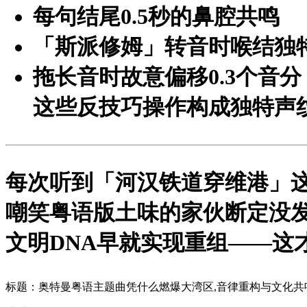
每句结尾0.5秒的鼻腔共鸣
「斯派修姆」转音时喉结独
拖长音时故意偏移0.3个音分
这些反技巧操作构成独特声
每次听到「河汉铁道穿维港」这
嘲笑粤语版土味的家伙断定没
文明DNA早就实现重组——这
标题：奥特曼粤语主题曲凭什么燃爆大湾区,音律重构与文化共