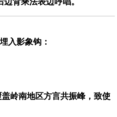
后边背乘法表边哼唱。
埋入影象钩：
覆盖岭南地区方言共振峰，致使