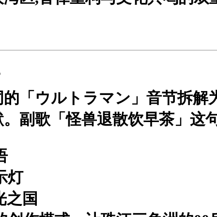
？
词的「ウルトラマン」音节拆解
默。副歌「怪兽退散饮早茶」这
语
示灯
光之国