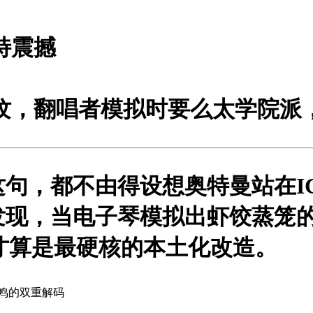
特震撼
纹，翻唱者模拟时要么太学院派
句，都不由得设想奥特曼站在I
发现，当电子琴模拟出虾饺蒸笼
才算是最硬核的本土化改造。
鸣的双重解码