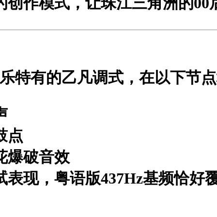
的创作模式，让珠江三角洲的00
乐特有的乙凡调式
，在以下节点
声
鼓点
花爆破音效
试表现，粤语版
437Hz基频
恰好