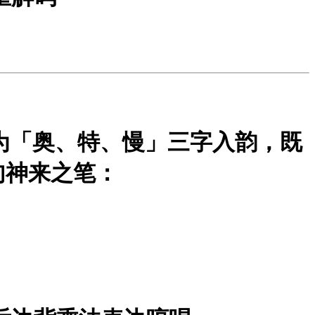
为
「奥、特、慢」三字入韵
，既
句神来之笔：