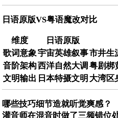
日语原版VS粤语魔改对比
维度
日语原版
歌词意象
宇宙英雄叙事
市井生
音阶架构
西洋自然大调
粤剧梆
文明输出
日本特摄文明
大湾区
哪些技巧细节造就听觉爽感？
灌音师在混音时做了
三频错位