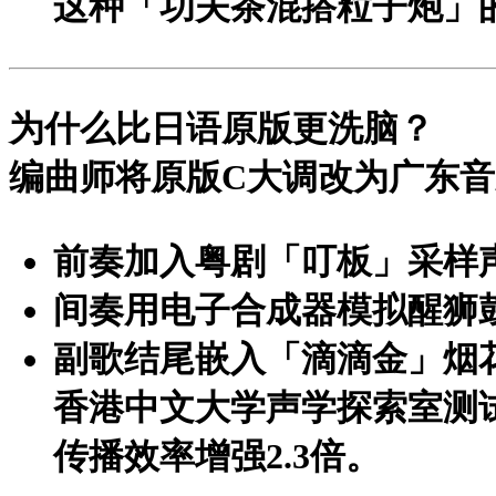
这种
「功夫茶混搭粒子炮」
为什么比日语原版更洗脑？
编曲师将原版C大调改为
广东音
前奏加入粤剧「叮板」采样
间奏用电子合成器模拟醒狮
副歌结尾嵌入「滴滴金」烟
香港中文大学声学探索室测
传播效率增强2.3倍。