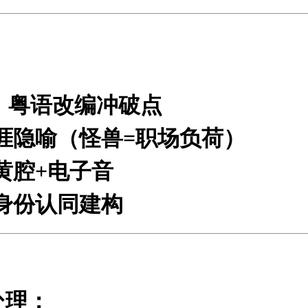
粤语改编冲破点
涯隐喻
（怪兽=职场负荷）
黄腔+电子音
身份认同建构
处理
：