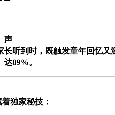
」声
后家长听到时，既触发童年回忆又
达89%。
藏着独家秘技：