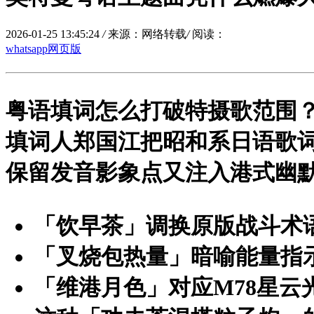
2026-01-25 13:45:24
/
来源：网络转载
/
阅读：
whatsapp网页版
粤语填词怎么打破特摄歌范围
填词人郑国江把昭和系日语歌
保留发音影象点又注入港式幽
「饮早茶」
调换原版战斗术
「叉烧包热量」
暗喻能量指
「维港月色」
对应M78星云