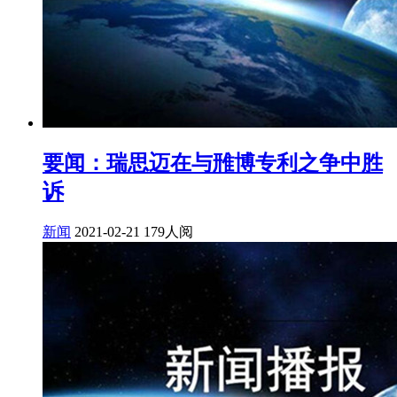
要闻：瑞思迈在与雃博专利之争中胜
诉
新闻
2021-02-21
179人阅