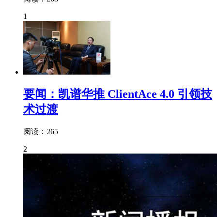
1
要闻：凯谱华推 ClientAce 4.0 引领技
术过渡
阅读：265
2