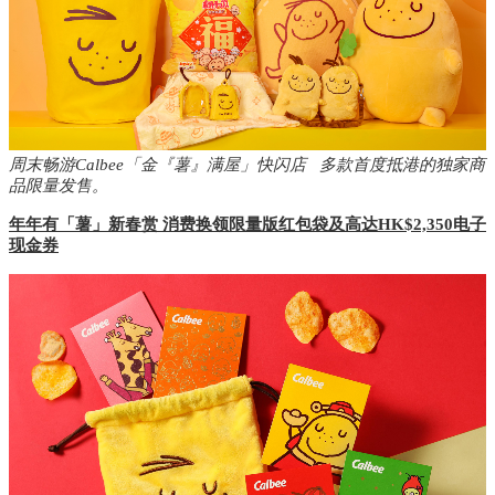
周末畅游Calbee「金『薯』满屋」快闪店 多款首度抵港的独家商
品限量发售
。
年年有「薯
」
新春赏
消费换领限量版红包袋及高达
HK$2,350
电子
现金券