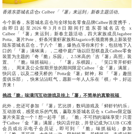
香港东荟城名店仓x Calbee「『薯』来运到」新春主题活动
。
今个新春，东荟城名店仓与全球知名零食品牌
Calbee
首度携手，
由即日起
至
2026年
3
月
8
日期间打造东荟城名店仓
x
Calbee
「『薯』来运到」新春主题活动，四大家族成员
Jagabee
Potta
、薯片
Pote
、
虾条河童虾家族和
Jagarico
长颈鹿将换上新装登
陆东荟城名店仓，于八个「脆」爆热点等你来打卡，包括地下入
口的
「『薯』满钵满」，
二楼中庭广场以巨型棋盘及
Calbee
零食
装置
为主题
的
「奇
『脆』乐园
」、
2.5
米高的「吉『薯』高照」
装
置、
「『脆』味抓福站」
、「『薯』乐棋园」、「笑口常开虾虾
池」、
周末及公众假期开放的期间限定
Calbee
「金『薯』满屋」
快闪店
，
以及二楼天桥的
「
Potta
金『薯』财神」
和
「『薯』趣扭
蛋俱乐部」
，快来沾沾旺气，愿新一年人人乐在「棋」中，好运
齐来！
挑战「脆」味满泻互动游戏及挂上「薯」不简单的真挚祝福
此外，您还可参加「『薯』艺比拼」数码游戏及「鲜虾钓钓乐」
互动游戏，感受欢乐的气氛，赢取
东荟城名店仓
x Calbee
限
定版
薯片夹盲盒一个
！想一起寻「抓」「脆」不可挡的滋味享受
?
只需
于
Calbee
「金『薯』满屋」快闪店
付款，并登记成为
CLUB CG
准
会员或出示电子会员证，即可到
「『脆』味抓福站」
参加