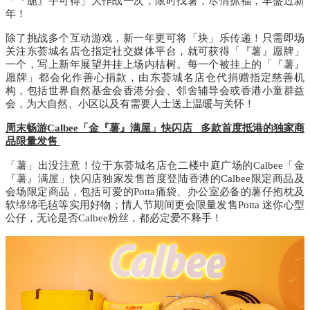
「『脆』手可得」大作战一次，限时找薯，尽情抓福，丰盛过新
年！
除了挑战多个互动游戏，新一年更可将「块」乐传递！只需即场
关注东荟城名店仓指定社交媒体平台，就可获得「『薯』愿牌」
一个，写上新年展望并挂上场内桔树。每一个被挂上的「『薯』
愿牌」都会化作善心捐款，由东荟城名店仓代捐赠指定慈善机
构，包括世界自然基金会香港分会、邻舍辅导会或香港小童群益
会，为大自然、小区以及有需要人士送上温暖与关怀！
周末畅游
Calbee
「金『薯』满屋」快闪店
多款首度抵港的独家商
品限量发售
「薯」出没注意！位于东荟城名店仓二楼中庭广场的
Calbee
「金
『薯』满屋」快闪店独家发售首度登陆香港的
Calbee
限定商品及
会场限定商品，包括可爱的
Potta
痛袋、办公室必备的薯仔抱枕及
软绵绵毛毡等实用好物；情人节期间更会限量发售
Potta
迷你心型
公仔，无论是否
Calbee
粉丝，都必定爱不释手！