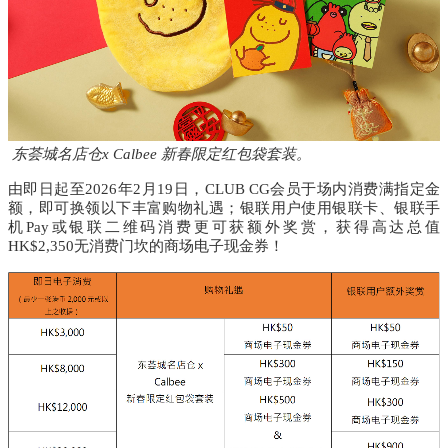
东荟城名店仓x Calbee 新春限定红包袋套装
。
由即日起
至
2026年
2
月
19
日，
CLUB CG
会员于场内消费满指定金
额，即可换领以下丰富购物礼遇；银联用户使用银联卡、银联手
机
Pay
或银联二维码消费更可获额外奖赏，获得高达总值
HK$2,350
无消费门坎的商场电子现金券！