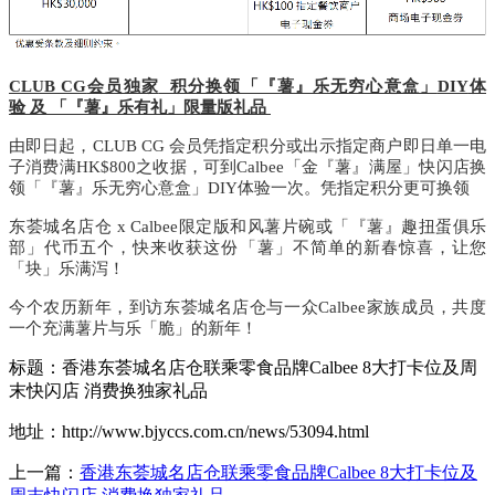
CLUB CG
会员独家
积分换领「『薯』乐无穷心意盒」
DIY
体
验
及
「『薯』乐有礼」限量版礼品
由即日起，
CLUB CG
会员凭指定积分或出示指定商户即日单一电
子消费满
HK$800
之收据，可到
Calbee
「金『薯』满屋」快闪店
换
领「『薯』乐无穷心意盒」
DIY
体验一次。凭指定积分更可
换领
东荟城名店仓
x
Calbee
限定版和风薯片碗或
「『薯』趣扭蛋俱乐
部」
代币五个，快来收获这份「薯」不简单的新春惊喜，让您
「块」乐满泻！
今个农历新年，到访东荟城名店仓与一众
Calbee
家族成员，共度
一个充满薯片与乐「脆」的新年！
标题：香港东荟城名店仓联乘零食品牌Calbee 8大打卡位及周
末快闪店 消费换独家礼品
地址：http://www.bjyccs.com.cn/news/53094.html
上一篇：
香港东荟城名店仓联乘零食品牌Calbee 8大打卡位及