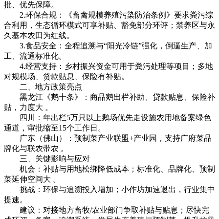
批、优先保障。
2.环保合规：《畜禽规模养殖污染防治条例》要求粪污综
合利用，生态循环模式可享补贴、豁免部分环评；禁养区与永
久基本农田为红线。
3.食品安全：全程追溯与“阳光冷链”强化，倒逼生产、加
工、流通标准化。
4.经营支持：乡村振兴资金可用于粪污处理等项目；多地
对规模场、贷款贴息、保险有补贴。
二、地方政策亮点
黑龙江《鹅十条》：商品鹅出栏补助、贷款贴息、保险补
贴，力度大 。
四川：年出栏5万只以上鹅场优先走设施农用地备案绿色
通道，审批缩至15个工作日。
广东（佛山）：预制菜产业联盟+产业园，支持广府菜品
牌化与联农带农 。
三、关键影响与应对
机会：补贴与用地松绑降低成本；标准化、品牌化、预制
菜延伸空间大 。
挑战：环保与追溯投入增加；小作坊加速退出，行业集中
提速。
建议：对接地方畜牧/农业部门争取补贴与贴息；尽快完