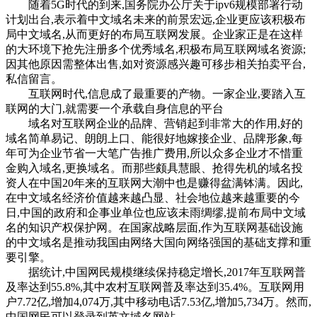
随着5G时代的到来,国务院办公厅关于ipv6规模部署行动
计划出台,表示着中文域名未来的前景宏远,企业更应该积极布
局中文域名,从而更好的布局互联网发展。企业家正是在这样
的大环境下抢先注册多个优秀域名,积极布局互联网域名资源;
因其他原因需整体出售,如对资源感兴趣可移步相关拍卖平台,
私信留言。‌
互联网时代,信息成了最重要的产物。一家企业,要踏入互
联网的大门,就需要一个承载自身信息的平台
域名对互联网企业的品牌、营销起到非常大的作用,好的
域名简单易记、朗朗上口、能很好地嫁接企业、品牌形象,每
年可为企业节省一大笔广告推广费用,所以众多企业才不惜重
金购入域名,更换域名。而那些颇具慧眼、抢得先机的域名投
资人在中国20年来的互联网大潮中也是赚得盆满钵满。因此,
在中文域名经济价值越来越凸显、社会地位越来越重要的今
日,中国的政府和企事业单位也应该未雨绸缪,提前布局中文域
名的知识产权保护网。在国家战略层面,作为互联网基础设施
的中文域名是推动我国由网络大国向网络强国的基础支撑和重
要引擎。
据统计,中国网民规模继续保持稳定增长,2017年互联网普
及率达到55.8%,其中农村互联网普及率达到35.4%。互联网用
户7.72亿,增加4,074万,其中移动电话7.53亿,增加5,734万。然而,
中国网民可以登录到英文域名网站,