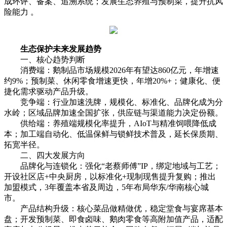
成环评、备案、追溯系统；发展生态养殖与预制菜，提升抗风
险能力 。
生态保护未来发展趋势
一、核心趋势判断
消费端：鹅制品市场规模2026年有望达860亿元，年增速
约9%；预制菜、休闲零食增速更快，年增20%+；健康化、便
捷化需求驱动产品升级。
竞争端：行业加速洗牌，规模化、标准化、品牌化成为分
水岭；区域品牌加速全国扩张，供应链与渠道能力决定份额。
供给端：养殖端规模化率提升，AIoT与精准饲喂降低成
本；加工端自动化、低温保鲜与锁鲜技术普及，延长保质期、
拓宽半径。
二、四大发展方向
品牌化与连锁化：强化“老蔡师傅”IP，绑定地域与工艺；
开设社区店+中央厨房，以标准化+现制现售提升复购；推出
加盟模式，3年覆盖本省及周边，5年布局华东/华南核心城
市。
产品结构升级：核心菜品做精做优，稳定堂食与宴席基本
盘；开发预制菜、即食卤味、鹅肉零食等高附加值产品，适配