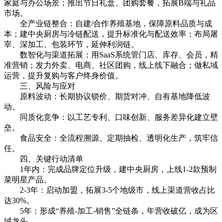
家庭与办公场景；推出节日礼盒、团购套餐，拓展B端与礼品
市场。
全产业链整合：自建/合作养殖基地，保障原料品质与成
本；建中央厨房与冷链配送，提升标准化与配送效率；布局屠
宰、深加工、包装环节，延伸利润链。
数智化与渠道拓展：用SaaS系统管门店、库存、会员，精
准营销；发力外卖、电商、社区团购，线上线下融合；做私域
运营，提升复购与客户终身价值。
三、风险与应对
原料波动：长期协议锁价、期货对冲、自有基地降低波
动。
同质化竞争：以工艺专利、口味创新、服务差异化建立壁
垒。
食品安全：全流程溯源、定期抽检、透明化生产，筑牢信
任。
四、关键行动清单
1年内：完成品牌定位升级，建中央厨房，上线1-2款预制
菜明星产品。
2-3年：启动加盟，拓展3-5个地级市，线上渠道营收占比
达30%。
5年：形成“养殖-加工-销售”全链条，年营收破亿，成为区
域龙头。