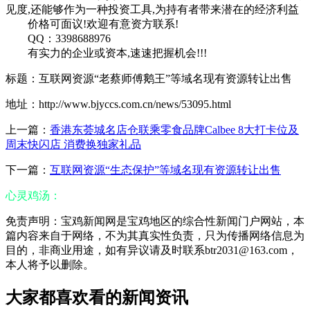
见度,还能够作为一种投资工具,为持有者带来潜在的经济利益
价格可面议!欢迎有意资方联系!
QQ：3398688976
有实力的企业或资本,速速把握机会!!!
标题：互联网资源“老蔡师傅鹅王”等域名现有资源转让出售
地址：http://www.bjyccs.com.cn/news/53095.html
上一篇：
香港东荟城名店仓联乘零食品牌Calbee 8大打卡位及
周末快闪店 消费换独家礼品
下一篇：
互联网资源“生态保护”等域名现有资源转让出售
心灵鸡汤：
免责声明：宝鸡新闻网是宝鸡地区的综合性新闻门户网站，本
篇内容来自于网络，不为其真实性负责，只为传播网络信息为
目的，非商业用途，如有异议请及时联系btr2031@163.com，
本人将予以删除。
大家都喜欢看的新闻资讯