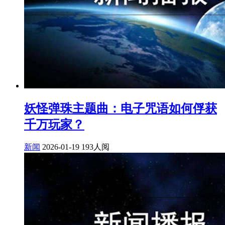
妖怪弹珠主题曲：电子咒语如何俘获
千万玩家？
新闻
2026-01-19
193人阅