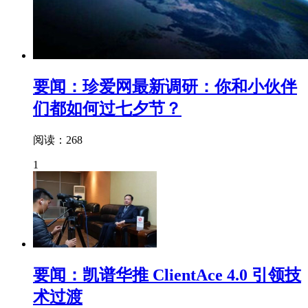
要闻：珍爱网最新调研：你和小伙伴
们都如何过七夕节？
阅读：268
1
要闻：凯谱华推 ClientAce 4.0 引领技
术过渡