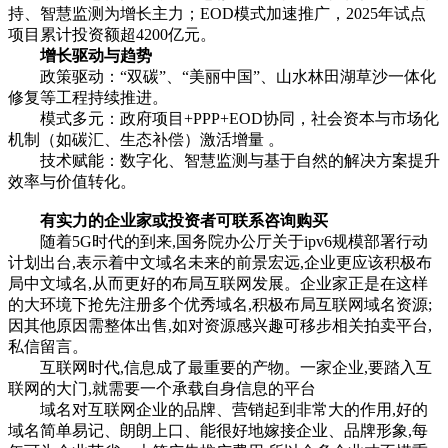
持、智慧监测为增长主力；EOD模式加速推广，2025年试点
项目累计投资额超4200亿元。
增长驱动与趋势
政策驱动：“双碳”、“美丽中国”、山水林田湖草沙一体化
修复等工程持续推进。
模式多元：政府项目+PPP+EOD协同，社会资本与市场化
机制（如碳汇、生态补偿）激活增量 。
技术赋能：数字化、智慧监测与基于自然的解决方案提升
效率与价值转化。
有实力的企业家或投资者可联系咨询购买
随着5G时代的到来,国务院办公厅关于ipv6规模部署行动
计划出台,表示着中文域名未来的前景宏远,企业更应该积极布
局中文域名,从而更好的布局互联网发展。企业家正是在这样
的大环境下抢先注册多个优秀域名,积极布局互联网域名资源;
因其他原因需整体出售,如对资源感兴趣可移步相关拍卖平台,
私信留言。‌
互联网时代,信息成了最重要的产物。一家企业,要踏入互
联网的大门,就需要一个承载自身信息的平台
域名对互联网企业的品牌、营销起到非常大的作用,好的
域名简单易记、朗朗上口、能很好地嫁接企业、品牌形象,每