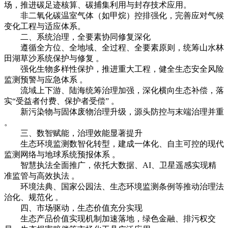
场，推进碳足迹核算、碳捕集利用与封存技术应用。
非二氧化碳温室气体（如甲烷）控排强化，完善应对气候
变化工程与适应体系。
二、系统治理，全要素协同修复深化
遵循全方位、全地域、全过程、全要素原则，统筹山水林
田湖草沙系统保护与修复 。
强化生物多样性保护，推进重大工程，健全生态安全风险
监测预警与应急体系 。
流域上下游、陆海统筹治理加强，深化横向生态补偿，落
实“受益者付费、保护者受偿” 。
新污染物与固体废物治理升级，源头防控与末端治理并重
。
三、数智赋能，治理效能显著提升
生态环境监测数智化转型，建成一体化、自主可控的现代
监测网络与地球系统预报体系 。
智慧执法全面推广，依托大数据、AI、卫星遥感实现精
准监管与高效执法 。
环境法典、国家公园法、生态环境监测条例等推动治理法
治化、规范化 。
四、市场驱动，生态价值充分实现
生态产品价值实现机制加速落地，绿色金融、排污权交