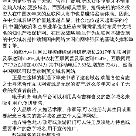
年可为企业节省一大笔广告推广费用,所以众多企业才不惜重
金购入域名,更换域名。而那些颇具慧眼、抢得先机的域名投
资人在中国20年来的互联网大潮中也是赚得盆满钵满。因此,
在中文域名经济价值越来越凸显、社会地位越来越重要的今
日,中国的政府和企事业单位也应该未雨绸缪,提前布局中文域
名的知识产权保护网。在国家战略层面,作为互联网基础设施
的中文域名是推动我国由网络大国向网络强国的基础支撑和重
要引擎。
据统计,中国网民规模继续保持稳定增长,2017年互联网普
及率达到55.8%,其中农村互联网普及率达到35.4%。互联网用
户7.72亿,增加4,074万,其中移动电话7.53亿,增加5,734万。然而,
中国网民可以登录到英文域名网站,
正是在这样的机遇下率先申请了这套域名,欢迎各位有志
之士寻求合作互联网资源是无形的资产,这么多年来吸引了无
数的投资者前往。
电子商务:电商平台可以利用具有吉祥含义的数字域名来
吸引用户,促进销售。
个人品牌:个人如艺术家、作家等,可以注册与其生日或重
要纪念日相关的数字域名,建立个人品牌网站。
地方特色:地方政府或旅游部门可以注册反映地方特色或
重要事件的数字域名,用于宣传推广。
数字域名的注册与投资