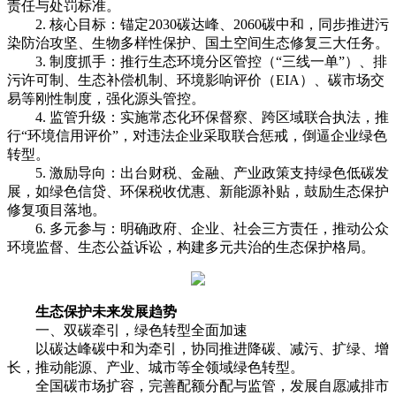
责任与处罚标准。
2. 核心目标：锚定2030碳达峰、2060碳中和，同步推进污
染防治攻坚、生物多样性保护、国土空间生态修复三大任务。
3. 制度抓手：推行生态环境分区管控（“三线一单”）、排
污许可制、生态补偿机制、环境影响评价（EIA）、碳市场交
易等刚性制度，强化源头管控。
4. 监管升级：实施常态化环保督察、跨区域联合执法，推
行“环境信用评价”，对违法企业采取联合惩戒，倒逼企业绿色
转型。
5. 激励导向：出台财税、金融、产业政策支持绿色低碳发
展，如绿色信贷、环保税收优惠、新能源补贴，鼓励生态保护
修复项目落地。
6. 多元参与：明确政府、企业、社会三方责任，推动公众
环境监督、生态公益诉讼，构建多元共治的生态保护格局。
生态保护未来发展趋势
一、双碳牵引，绿色转型全面加速
以碳达峰碳中和为牵引，协同推进降碳、减污、扩绿、增
长，推动能源、产业、城市等全领域绿色转型。
全国碳市场扩容，完善配额分配与监管，发展自愿减排市