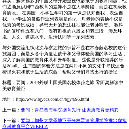
其实，越来越多的中国父母开始重视低龄孩子的教育问题，他
们逐渐意识到中西教育的差异不是在大学阶段，而是在初级教
育阶段。 在美国，小学生学习的第一课是认知自我，表达自
我。 小学生的暑假作业列表满是play。 对老师的表扬不仅是
优秀的考试成绩，异想天开的想法往往能让老师称赞。 教科
书的复印件五花八门，没有刻板的八股文和老三段，涉及环
境、人文、道德水平、生活认同等一系列因素。
与外国交流组织此次考察之旅的宗旨不是在常春藤名校的这个
旅游团，而是从各个角度让孩子和父母体验美国的学习生活，
深入了解美国的教育体系和升学制度。 这也是外联推荐的乐
活&bull。 生态圈的体验方法是在两种不同的文化中寻找适合
碰撞火花和孩子生活的东西，帮助父母们寻找出行的捷径。
标题：要闻：2013外联出国美国名校体验之旅 零距离解读中
美教育差距
地址：http://www.bjyccs.com.cn/bjjy/696.html
上一篇：
要闻：青岛黄海学院德育先行 让素质教育更精彩
下一篇：
要闻：加州大学圣地亚哥分校雷迪管理学院推出虚拟
商科教育平台VirBELA