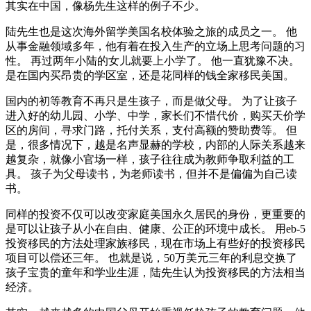
其实在中国，像杨先生这样的例子不少。
陆先生也是这次海外留学美国名校体验之旅的成员之一。 他
从事金融领域多年，他有着在投入生产的立场上思考问题的习
性。 再过两年小陆的女儿就要上小学了。 他一直犹豫不决。
是在国内买昂贵的学区室，还是花同样的钱全家移民美国。
国内的初等教育不再只是生孩子，而是做父母。 为了让孩子
进入好的幼儿园、小学、中学，家长们不惜代价，购买天价学
区的房间，寻求门路，托付关系，支付高额的赞助费等。 但
是，很多情况下，越是名声显赫的学校，内部的人际关系越来
越复杂，就像小官场一样，孩子往往成为教师争取利益的工
具。 孩子为父母读书，为老师读书，但并不是偏偏为自己读
书。
同样的投资不仅可以改变家庭美国永久居民的身份，更重要的
是可以让孩子从小在自由、健康、公正的环境中成长。 用eb-5
投资移民的方法处理家族移民，现在市场上有些好的投资移民
项目可以偿还三年。 也就是说，50万美元三年的利息交换了
孩子宝贵的童年和学业生涯，陆先生认为投资移民的方法相当
经济。