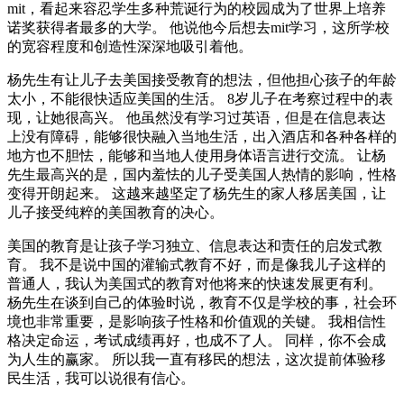
mit，看起来容忍学生多种荒诞行为的校园成为了世界上培养
诺奖获得者最多的大学。 他说他今后想去mit学习，这所学校
的宽容程度和创造性深深地吸引着他。
杨先生有让儿子去美国接受教育的想法，但他担心孩子的年龄
太小，不能很快适应美国的生活。 8岁儿子在考察过程中的表
现，让她很高兴。 他虽然没有学习过英语，但是在信息表达
上没有障碍，能够很快融入当地生活，出入酒店和各种各样的
地方也不胆怯，能够和当地人使用身体语言进行交流。 让杨
先生最高兴的是，国内羞怯的儿子受美国人热情的影响，性格
变得开朗起来。 这越来越坚定了杨先生的家人移居美国，让
儿子接受纯粹的美国教育的决心。
美国的教育是让孩子学习独立、信息表达和责任的启发式教
育。 我不是说中国的灌输式教育不好，而是像我儿子这样的
普通人，我认为美国式的教育对他将来的快速发展更有利。
杨先生在谈到自己的体验时说，教育不仅是学校的事，社会环
境也非常重要，是影响孩子性格和价值观的关键。 我相信性
格决定命运，考试成绩再好，也成不了人。 同样，你不会成
为人生的赢家。 所以我一直有移民的想法，这次提前体验移
民生活，我可以说很有信心。