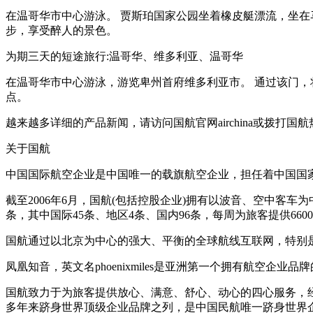
在温哥华市中心游泳。 贾斯珀国家公园坐着橡皮艇漂流，坐在
步，享受醉人的景色。
为期三天的短途旅行:温哥华、维多利亚、温哥华
在温哥华市中心游泳，游览卑州首府维多利亚市。 通过该门
点。
越来越多详细的产品新闻，请访问国航官网airchina或拨打国航热
关于国航
中国国际航空企业是中国唯一的载旗航空企业，担任着中国国
截至2006年6月，国航(包括控股企业)拥有以波音、空中客车为中
条，其中国际45条、地区4条、国内96条，每周为旅客提供660
国航通过以北京为中心的强大、平衡的全球航线互联网，特别是加
凤凰知音，英文名phoenixmiles是亚洲第一个拥有航空企业品
国航致力于为旅客提供放心、满意、舒心、动心的四心服务，经过
多年来跻身世界顶级企业品牌之列，是中国民航唯一跻身世界企