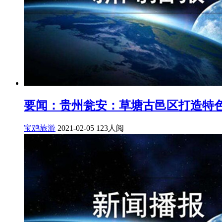
要闻：贵州瓮安：草塘古邑区打造特
宝鸡旅游
2021-02-05
123人阅