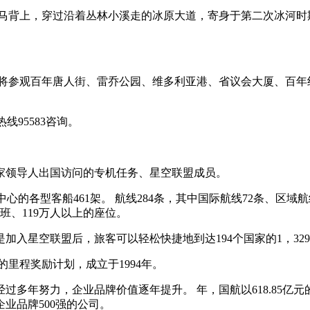
马背上，穿过沿着丛林小溪走的冰原大道，寄身于第二次冰河时
，将参观百年唐人街、雷乔公园、维多利亚港、省议会大厦、百年
线95583咨询。
家领导人出国访问的专机任务、星空联盟成员。
心的各型客船461架。 航线284条，其中国际航线72条、区域航线1
0班、119万人以上的座位。
入星空联盟后，旅客可以轻松快捷地到达194个国家的1，32
牌的里程奖励计划，成立于1994年。
多年努力，企业品牌价值逐年提升。 年，国航以618.85亿元
业品牌500强的公司。