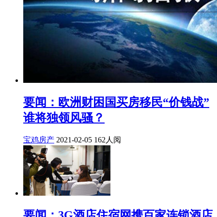
要闻：欧洲财困国买房移民“价钱战”
谁将独领风骚？
宝鸡房产
2021-02-05
162人阅
要闻：3G酒店住宿网携百家连锁酒店