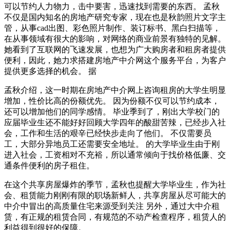
可以节约人力物力，击中要害，迅速找到需要的东西。 孟秋
不仅是国内知名的房地产研究专家，现在也是秋韵照片文字主
管，从事cad出图、彩色照片制作、装订标书、黑白扫描等，
在从事领域有很大的影响，对网络的商业前景有独特的见解。
她看到了互联网的飞速发展，也想为广大购房者和租房者提供
便利，因此，她力求搭建房地产中介网这个服务平台，为客户
提供更多选择的机会。 据
孟秋介绍，这一时期在房地产中介网上咨询租房的大学生明显
增加，性价比高的份额优先。 因为份额不仅可以节约成本，
还可以增加他们的同学感情。 毕业季到了，刚出大学校门的
应届毕业生还不能好好回顾大学四年的酸甜苦辣，已经步入社
会，工作和生活的艰辛已经快步走向了他们。 不仅需要员
工，大部分异地员工还需要安全地址。 的大学毕业生由于刚
进入社会，工资相对不充裕，所以通常倾向于找价格低廉、交
通条件便利的房子租住。
在这个共享房屋爆炸的季节，孟秋也提醒大学毕业生，作为社
会、租赁能力刚刚有限的职场新鲜人，共享房屋从尽可能大的
中介中冒出的高质量住宅来源受到关注 另外，通过大中介租
赁，有正规的租赁合同，有规范的不动产检查程序，租赁人的
利益得到很好的保障。