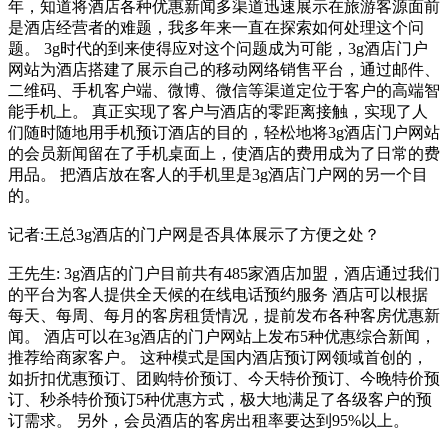
年，知道将酒店各种优惠新闻多渠道迅速展示在旅游客源面前
是酒店经营者的难题，我多年来一直在探索如何处理这个问
题。 3g时代的到来使得应对这个问题成为可能，3g酒店门户
网站为酒店搭建了展示自己的移动网络销售平台，通过邮件、
二维码、手机客户端、微博、微信等渠道定位于客户的高端智
能手机上。 真正实现了客户与酒店的零距离接触，实现了人
们随时随地用手机预订酒店的目的，轻松地将3g酒店门户网站
的会员新闻留在了手机桌面上，使酒店的费用成为了日常的费
用品。 把酒店放在客人的手机里是3g酒店门户网的另一个目
的。
记者:王总3g酒店的门户网是否具体展示了方便之处？
王先生: 3g酒店的门户目前共有485家酒店加盟，酒店通过我们
的平台为客人提供全天候的在线电话预约服务 酒店可以根据
每天、每周、每月的客房租赁情况，提前发布各种客房优惠新
闻。 酒店可以在3g酒店的门户网站上发布5种优惠综合新闻，
推荐给商家客户。 这种模式是国内酒店预订网领域首创的，
如折扣优惠预订、团购特价预订、今天特价预订、今晚特价预
订、秒杀特价预订5种优惠方式，极大地满足了各级客户的预
订需求。 另外，会员酒店的客房出租率要达到95%以上。