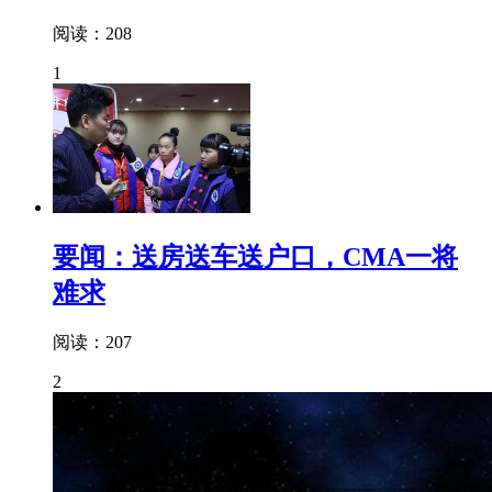
阅读：208
1
要闻：送房送车送户口，CMA一将
难求
阅读：207
2